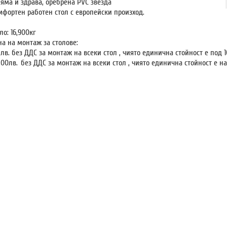
ляма и здрава, оребрена PVC звезда
мфортен работен стол с европейски произход.
ло: 16,900кг
на на монтаж за столове:
 лв. без ДДС за монтаж на всеки стол , чиято единична стойност е под 
,00лв.
без ДДС за монтаж на всеки стол , чиято единична стойност е на