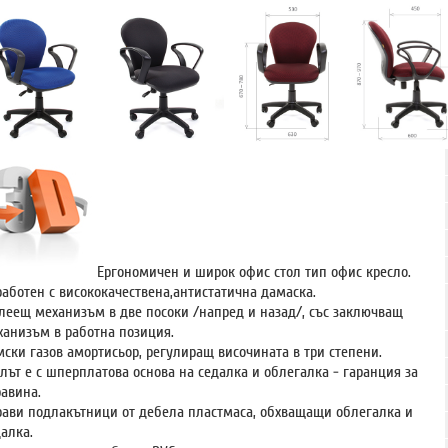
Eргономичен и широк офис стол тип офис кресло.
работен с висококачествена,антистатична дамаска.
леещ механизъм в две посоки /напред и назад/, със заключващ
ханизъм в работна позиция.
мски г
азов амортисьор, регулиращ височината в три степени.
лът е с шперплатова основа на седалка и облегалка - гаранция за
равина.
рави подлакътници от дебела пластмаса, обхващащи облегалка и
алка.