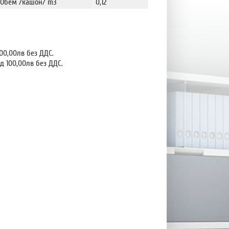
Обем /кашон/ m3
0,12
100,00лв без ДДС.
д 100,00лв без ДДС.