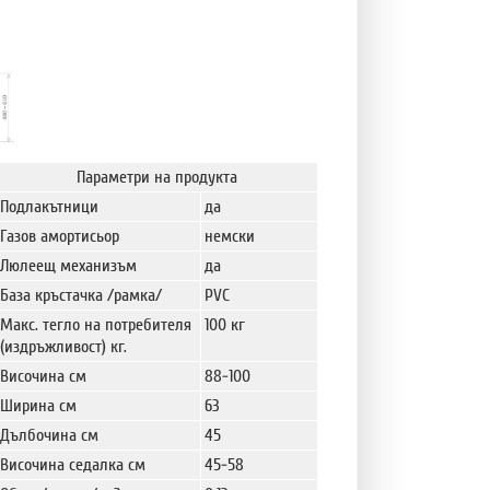
Параметри на продукта
Подлакътници
да
Газов амортисьор
немски
Люлеещ механизъм
да
База кръстачка /рамка/
PVC
Макс. тегло на потребителя
100 кг
(издръжливост) кг.
Височина см
88-100
Ширина см
63
Дълбочина см
45
Височина седалка см
45-58