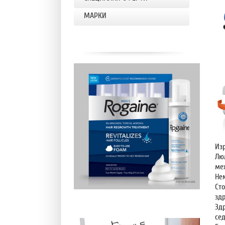
МАРКИ
Из
Лю
ме
Не
Сто
зд
Зд
сед