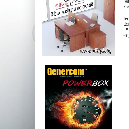
Го
Ко
Тег
Це
- 5
-10