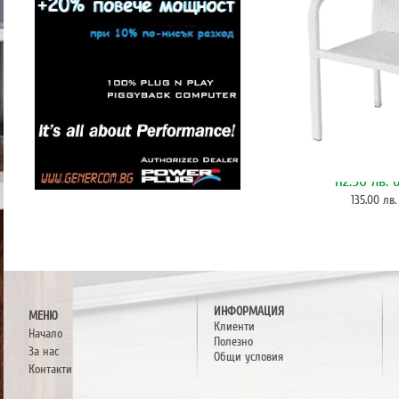
Ратанов стол
112.50 лв.
б
135.00 лв.
ИНФОРМАЦИЯ
МЕНЮ
Клиенти
Начало
Полезно
За нас
Общи условия
Контакти