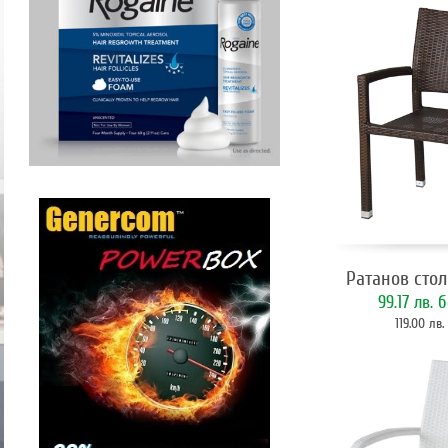
Ратанов стол
99.17 лв.
б
119.00 лв.