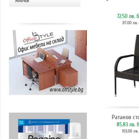
МАРКИ
Ратанов стол 
72.50 лв.
б
87.00 лв.
Ратанов ст
85.83 лв.
б
103.00 лв.