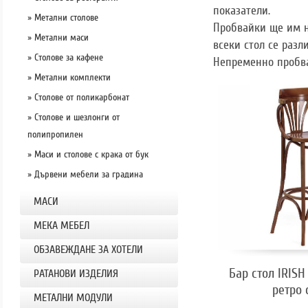
показатели.
» Метални столове
Пробвайки ще им н
» Метални маси
всеки стол се разл
» Столове за кафене
Непременно пробва
» Метални комплекти
» Столове от поликарбонат
» Столове и шезлонги от
полипропилен
» Маси и столове с крака от бук
» Дървени мебели за градина
МАСИ
МЕКА МЕБЕЛ
ОБЗАВЕЖДАНЕ ЗА ХОТЕЛИ
Бар стол IRIS
РАТАНОВИ ИЗДЕЛИЯ
ретро 
МЕТАЛНИ МОДУЛИ