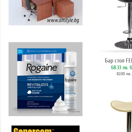
Бар стол FE
68.33 лв.
б
82.00 лв.