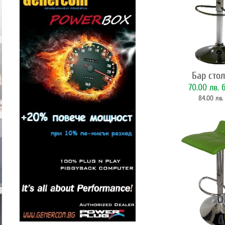
Бар сто
70.00 лв.
б
84.00 лв.