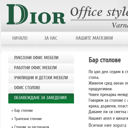
НАЧАЛО
ЗА НАС
НАШИТЕ МАГАЗИНИ
ЛУКСОЗНИ ОФИС МЕБЕЛИ
Бар столове
РАБОТНИ ОФИС МЕБЕЛИ
По цял ден седим в ст
стола.
УЧИЛИЩНИ И ДЕТСКИ МЕБЕЛИ
Живеем сред океан от
OФИС СТОЛОВЕ
продуктивни.
Човек прекарва между
ОБЗАВЕЖДАНЕ ЗА ЗАВЕДЕНИЯ
Говорим за столове с
крака, дървени, плас
» Бар столове
Даваме ли си сметка 
Нашият апел е винаги
» Tрaпезни столове
Всички ние хората 
» Столове за ресторанти