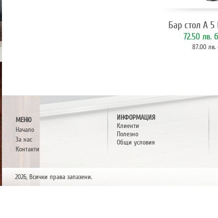
Бар стол A 5
72.50 лв.
б
87.00 лв.
ИНФОРМАЦИЯ
МЕНЮ
Клиенти
Начало
Полезно
За нас
Общи условия
Контакти
2026, Всички права запазени.